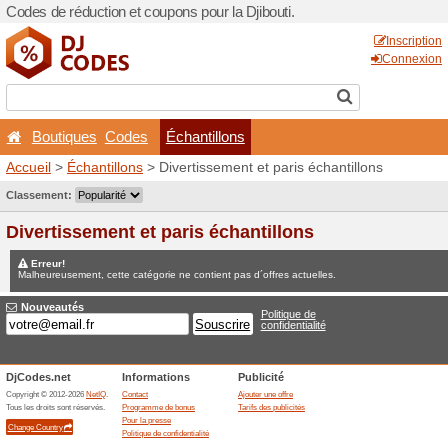
Codes de réduction et coupon
Boutiques
Codes
Éc
Accueil
>
Échantillons
> Div
Jeux concours